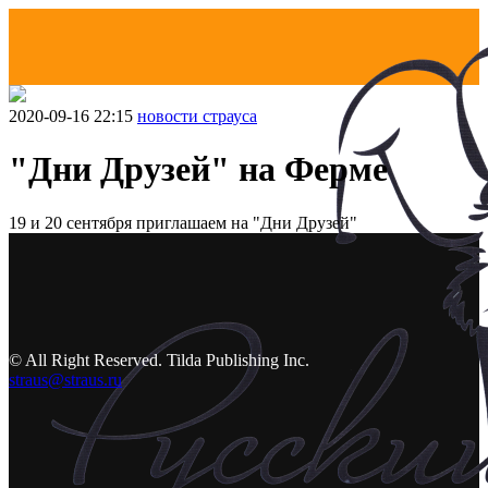
2020-09-16 22:15
новости страуса
"Дни Друзей" на Ферме
19 и 20 сентября приглашаем на "Дни Друзей"
© All Right Reserved. Tilda Publishing Inc.
straus@straus.ru